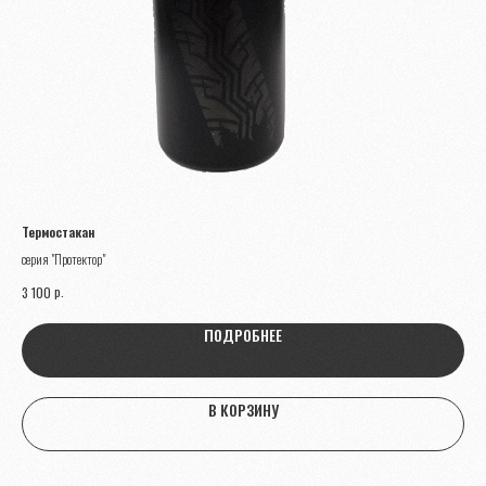
Термостакан
Кни
серия "Протектор"
р.
3 100
1 2
ПОДРОБНЕЕ
В КОРЗИНУ