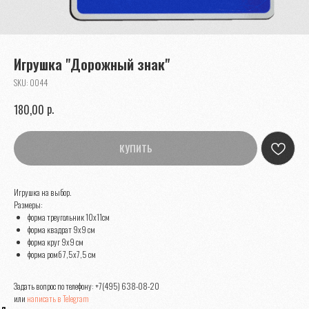
Игрушка "Дорожный знак"
SKU:
0044
р.
180,00
КУПИТЬ
Игрушка на выбор.
Размеры:
форма треугольник 10х11см
форма квадрат 9х9 см
форма круг 9х9 см
форма ромб 7,5х7,5 см
Задать вопрос по телефону:
+7(495) 638-08-20
или
написать в Telegram