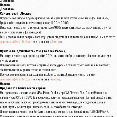
Доставка
Оплата
Доставка
Самовывоз (г.Москва)
Получить заказ можно в сувенирном магазине Музея гаража особого назначения (53 павильон)
График работы пункта выдачи: ежедневно с 11:00 до 20:00
Все заказы передаются на комплектацию после 100% предоплаты, срок доставки заказов в пункт
выдачи составляет 2 (рабочих дня).
Если у вас возникнут вопросы по заказу, условиям доставки или оплаты, свяжитесь с нами по почте
gonmuseum@kremlin9.com
или напишите в
Телеграм
.
Пункты выдачи/Постаматы (по всей России)
Мы сотрудничаем с курьерской службой CDEK, вы можете забрать заказ в удобном постамате или
пункте выдачи.
При оформлении заказа просто выберите на карте удобный для вас пункт выдачи или постамат,
стоимость доставки рассчитается автоматически.
В случае возникновения вопросов или проблем оставить обращение можно на почту
gonmuseum@kremlin9.com
или написав в
Телеграм
.
Оплата
Предоплата банковской картой
Мы принимаем к оплате карты VISA, MasterCard и Мир VISA Electron/Plus, Cirrus/Maestro при
наличии кода CVC2 и CVV2 (в верхнем правом углу полосы для подписи). Данный способ оплаты
можно использовать только при оформлении заказа на частное лицо. Для юридических лиц и
индивидуальных предпринимателей данный способ оплаты недоступен.
Для осуществления платежа Вы будете перенаправлены на платёжный шлюз ПАО СБЕРБАНК.
Соединение с платёжным шлюзом, и передача информации осуществляется в защищенном режиме с