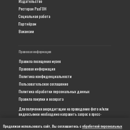
Издательство
Ресторан РазГОН
Социальная работа
Партнёрам
Вакансии
Правовая информация
Правила посещения музея
Правовая информация
Политика конфиденциальности
Пользовательское соглашение
Политика обработки персональных данных
Правила покупки и возврата
Для получения аккредитации на проведение фото и/или
видеосъемки необходимо направить запрос в пресс-
службу на почту
gonmuseum@kremlin9.com
или
написать
в телеграм
.
Продолжая использовать сайт, Вы соглашаетесь с
обработкой персональных