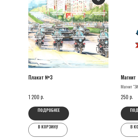
Плакат №3
Магнит
Магнит "ЗИ
р.
р.
1 200
250
ПОДРОБНЕЕ
ПОД
В КОРЗИНУ
В К