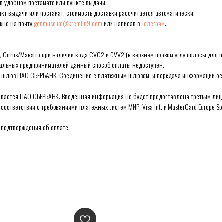
 в удобном постамате или пункте выдачи.
кт выдачи или постамат, стоимость доставки рассчитается автоматически.
жно на почту
gonmuseum@kremlin9.com
или написав в
Телеграм
.
us, Cirrus/Maestro при наличии кода CVC2 и CVV2 (в верхнем правом углу полосы для
уальных предпринимателей данный способ оплаты недоступен.
 шлюз ПАО СБЕРБАНК. Соединение с платёжным шлюзом, и передача информации ос
ается ПАО СБЕРБАНК. Введённая информация не будет предоставлена третьим лица
ответствии с требованиями платежных систем МИР, Visa Int. и MasterCard Europe Spr
 подтверждения об оплате.