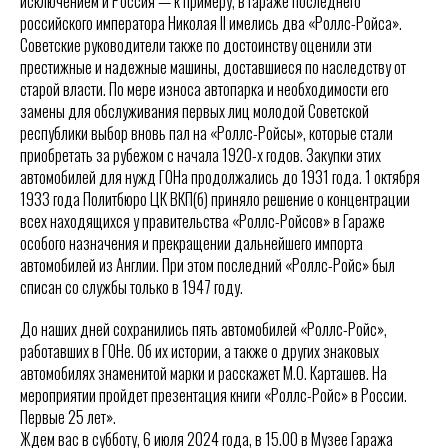
исключением и Россия — к примеру, в гараже последнего
российского императора Николая II имелись два «Роллс-Ройса».
Советские руководители также по достоинству оценили эти
престижные и надежные машины, доставшиеся по наследству от
старой власти. По мере износа автопарка и необходимости его
замены для обслуживания первых лиц молодой Советской
республики выбор вновь пал на «Роллс-Ройсы», которые стали
приобретать за рубежом с начала 1920-х годов. Закупки этих
автомобилей для нужд ГОНа продолжались до 1931 года. 1 октября
1933 года Политбюро ЦК ВКП(б) приняло решение о концентрации
всех находящихся у правительства «Роллс-Ройсов» в Гараже
особого назначения и прекращении дальнейшего импорта
автомобилей из Англии. При этом последний «Роллс-Ройс» был
списан со службы только в 1947 году.
До наших дней сохранились пять автомобилей «Роллс-Ройс»,
работавших в ГОНе. Об их истории, а также о других знаковых
автомобилях знаменитой марки и расскажет М.О. Карташев. На
мероприятии пройдет презентация книги «Роллс-Ройс» в России.
Первые 25 лет».
Ждем вас в субботу, 6 июля 2024 года, в 15.00 в Музее Гаража