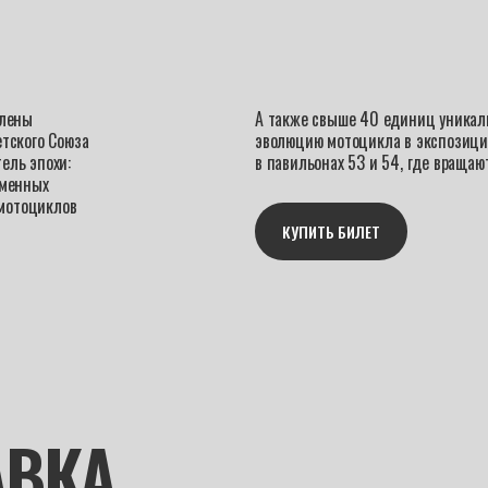
влены
А также свыше 40 единиц уникал
тского Союза
эволюцию мотоцикла в экспозици
ель эпохи:
в павильонах 53 и 54, где вращаю
еменных
 мотоциклов
КУПИТЬ БИЛЕТ
АВКА