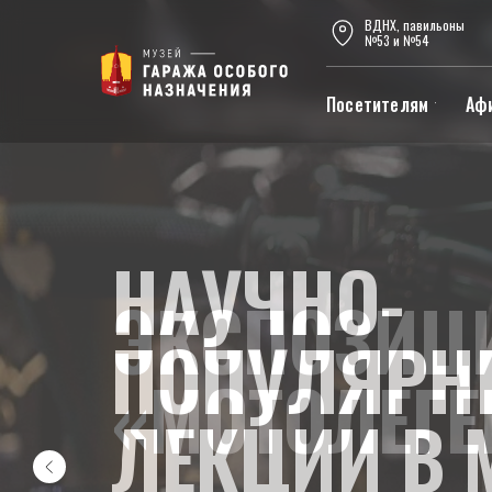
ВДНХ, павильоны
№53 и №54
Посетителям
Аф
НАУЧНО-
ПОПУЛЯРН
ЛЕКЦИИ В 